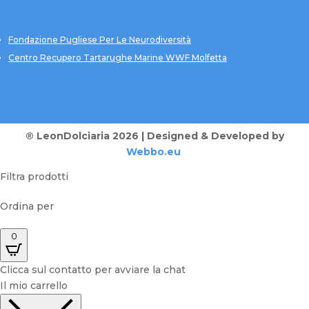
Fondazione Pugliese Per Le Neurodiversità
Centro Recupero Tartarughe Marine WWF Molfetta
® LeonDolciaria 2026 | Designed & Developed by
Webbo.eu
Filtra prodotti
Ordina per
0
Clicca sul contatto per avviare la chat
Il mio carrello