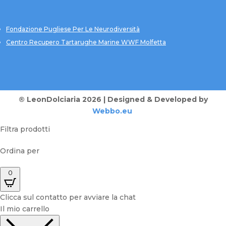
Fondazione Pugliese Per Le Neurodiversità
Centro Recupero Tartarughe Marine WWF Molfetta
® LeonDolciaria 2026 | Designed & Developed by
Webbo.eu
Filtra prodotti
Ordina per
0
Clicca sul contatto per avviare la chat
Il mio carrello