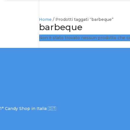
Home
/ Prodotti taggati “barbeque”
barbeque
Non è stato trovato nessun prodotto che co
1° Candy Shop in Italia 🇮🇹