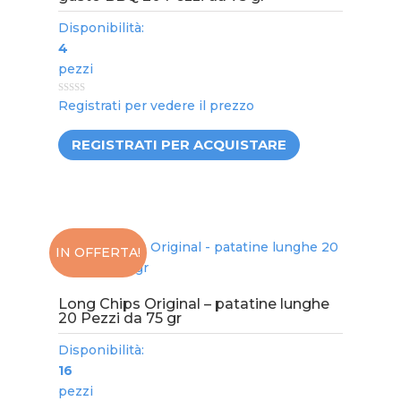
Disponibilità:
4
pezzi
0
Registrati per vedere il prezzo
out
of
5
REGISTRATI PER ACQUISTARE
IN OFFERTA!
Long Chips Original – patatine lunghe
20 Pezzi da 75 gr
Disponibilità:
16
pezzi