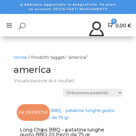
⚠️ Abbiamo aggiornato le anagrafiche. Se avevi
un account, REGISTRATI NUOVAMENTE
0
a
U
Carrello
0,00
€
Home
/ Prodotti taggati “america”
america
Visualizzazione di 4 risultati
IN OFFERTA!
Long Chips BBQ – patatine lunghe
gusto BBQ 20 Pezzi da 75 gr