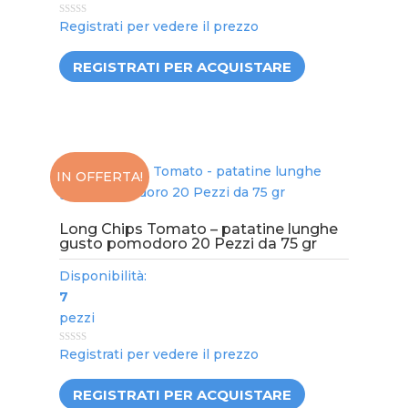
0
Registrati per vedere il prezzo
out
of
5
REGISTRATI PER ACQUISTARE
IN OFFERTA!
Long Chips Tomato – patatine lunghe
gusto pomodoro 20 Pezzi da 75 gr
Disponibilità:
7
pezzi
0
Registrati per vedere il prezzo
out
of
5
REGISTRATI PER ACQUISTARE