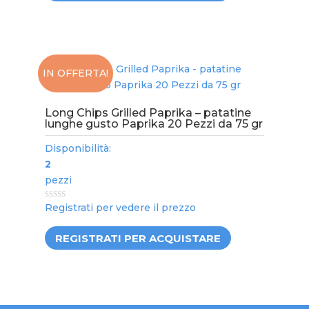
IN OFFERTA!
Long Chips Grilled Paprika – patatine
lunghe gusto Paprika 20 Pezzi da 75 gr
Disponibilità:
2
pezzi
0
Registrati per vedere il prezzo
out
of
5
REGISTRATI PER ACQUISTARE