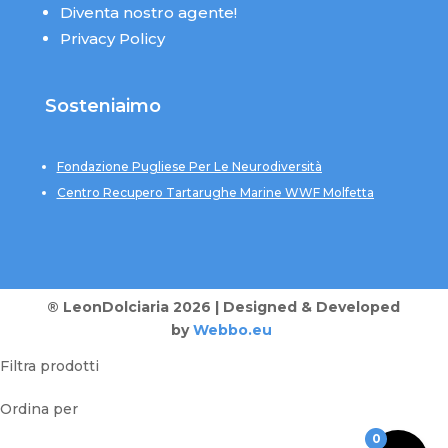
Diventa nostro agente!
Privacy Policy
Sosteniaimo
Fondazione Pugliese Per Le Neurodiversità
Centro Recupero Tartarughe Marine WWF Molfetta
® LeonDolciaria 2026 | Designed & Developed
by
Webbo.eu
Filtra prodotti
Ordina per
0