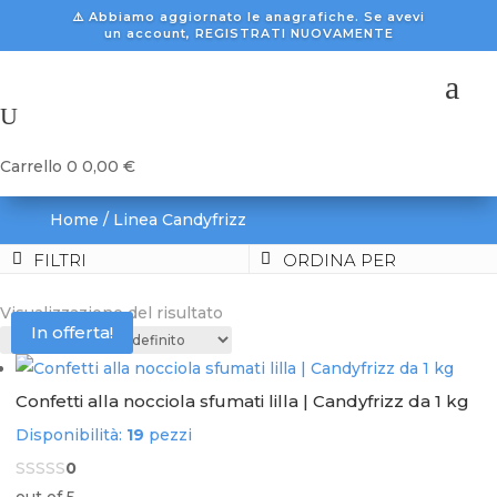
⚠️ Abbiamo aggiornato le anagrafiche. Se avevi
un account, REGISTRATI NUOVAMENTE
a
U
Carrello
0
0,00
€
Home
/ Linea Candyfrizz
FILTRI
ORDINA PER
Visualizzazione del risultato
In offerta!
Confetti alla nocciola sfumati lilla | Candyfrizz da 1 kg
Disponibilità:
19
pezzi
0